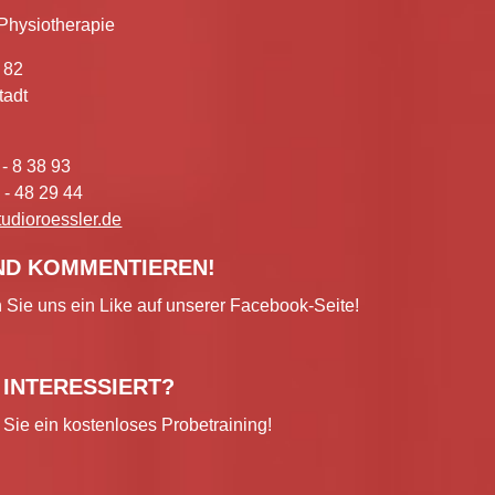
 Physiotherapie
 82
tadt
 - 8 38 93
 - 48 29 44
tudioroessler.de
ND KOMMENTIEREN!
 Sie uns ein Like auf unserer Facebook-Seite!
D INTERESSIERT?
Sie ein kostenloses Probetraining!